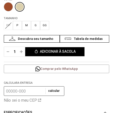
TAMANHO
PP
P
M
G
GG
－
＋
ADICIONAR À SACOLA
Comprar pelo WhatsApp
CALCULARA ENTREGA
calcular
Não sei o meu CEP
ESPECIFICAÇÕES