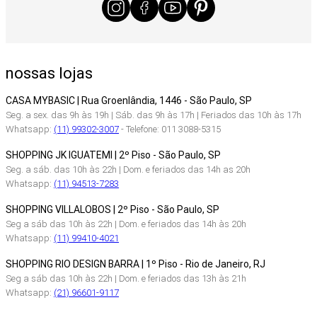
nossas lojas
CASA MYBASIC | Rua Groenlândia, 1446 - São Paulo, SP
Seg. a sex. das 9h às 19h | Sáb. das 9h às 17h | Feriados das 10h às 17h
Whatsapp:
(11) 99302-3007
- Telefone: 011 3088-5315
SHOPPING JK IGUATEMI | 2º Piso - São Paulo, SP
Seg. a sáb. das 10h às 22h | Dom. e feriados das 14h as 20h
Whatsapp:
(11) 94513-7283
SHOPPING VILLALOBOS | 2º Piso - São Paulo, SP
Seg a sáb das 10h às 22h | Dom. e feriados das 14h às 20h
Whatsapp:
(11) 99410-4021
SHOPPING RIO DESIGN BARRA | 1º Piso - Rio de Janeiro, RJ
Seg a sáb das 10h às 22h | Dom. e feriados das 13h às 21h
Whatsapp:
(21) 96601-9117