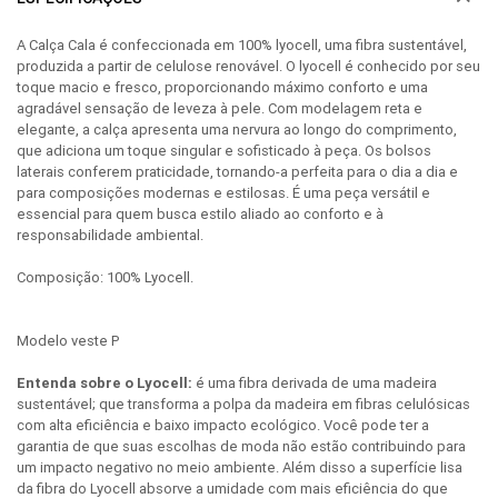
A Calça Cala é confeccionada em 100% lyocell, uma fibra sustentável,
produzida a partir de celulose renovável. O lyocell é conhecido por seu
toque macio e fresco, proporcionando máximo conforto e uma
agradável sensação de leveza à pele. Com modelagem reta e
elegante, a calça apresenta uma nervura ao longo do comprimento,
que adiciona um toque singular e sofisticado à peça. Os bolsos
laterais conferem praticidade, tornando-a perfeita para o dia a dia e
para composições modernas e estilosas. É uma peça versátil e
essencial para quem busca estilo aliado ao conforto e à
responsabilidade ambiental.
Composição: 100% Lyocell.
Modelo veste P
Entenda sobre o Lyocell:
é uma fibra derivada de uma madeira
sustentável; que transforma a polpa da madeira em fibras celulósicas
com alta eficiência e baixo impacto ecológico. Você pode ter a
garantia de que suas escolhas de moda não estão contribuindo para
um impacto negativo no meio ambiente. Além disso a superfície lisa
da fibra do Lyocell absorve a umidade com mais eficiência do que