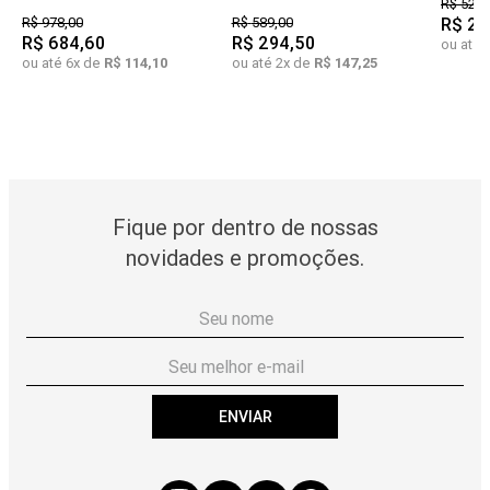
R$
528
,
R$
978
,
00
R$
589
,
00
R$
26
R$
684
,
60
R$
294
,
50
ou até
ou até
6
x de
R$
114
,
10
ou até
2
x de
R$
147
,
25
Fique por dentro de nossas
novidades e promoções.
ENVIAR