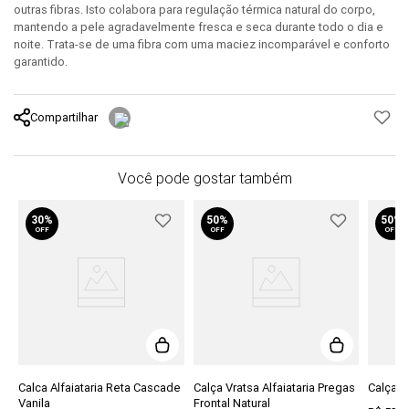
outras fibras. Isto colabora para regulação térmica natural do corpo,
mantendo a pele agradavelmente fresca e seca durante todo o dia e
noite. Trata-se de uma fibra com uma maciez incomparável e conforto
garantido.
Compartilhar
Você pode gostar também
30%
50%
50%
OFF
OFF
OFF
Calca Alfaiataria Reta Cascade
Calça Vratsa Alfaiataria Pregas
Calça B
Vanila
Frontal Natural