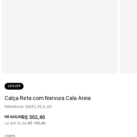
20%
OFF
Calça Reta com Nervura Cala Areia
Referência
:
20652_99_0_GG
R$
628
,
00
R$
502
,
40
ou até
5
x de
R$
100
,
48
CORES