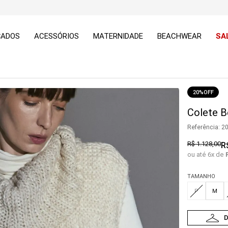
ÇADOS
ACESSÓRIOS
MATERNIDADE
BEACHWEAR
SA
20%
OFF
Colete Be
Referência
:
2
R$
1
.
128
,
00
R
ou até
6
x de
TAMANHO
P
M