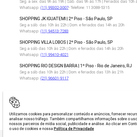
Seg. a sex. das 9h às 19h | Sáb. das 9h às 17h | Feriados das 10h 
Whatsapp:
(11) 99302-3007
- Telefone: 11 3088-5315
SHOPPING JK IGUATEMI | 2º Piso - São Paulo, SP
Seg a sáb. das 10h às 22h | Dom. e feriados das 14h as 20h
Whatsapp:
(11) 94513-7283
SHOPPING VILLA LOBOS | 2º Piso - São Paulo, SP
Seg a sáb das 10h às 22h | Dom. e feriados das 14h às 20h
Whatsapp:
(11) 99410-4021
SHOPPING RIO DESIGN BARRA | 1º Piso - Rio de Janeiro, RJ
Seg a sáb das 10h às 22h | Dom. e feriados das 13h às 21h
Whatsapp:
(21) 96601-9117
CERTIFICAÇÕES
Utilizamos cookies para personalizar conteúdo e anúncios, fornecer recur
analisar nosso tráfego. Também compartilhamos informações sobre o uso
nossos parceiros de mídia social, publicidade e análise. Ao clicar em Con
o uso de cookies e nossa
Política de Privacidade