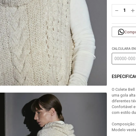
－
＋
Compr
CALCULARA E
ESPECIFIC
O Colete Bell
uma gola alta
diferentes t
Confortável e
com estilo du
Composição: 6
Modelo veste