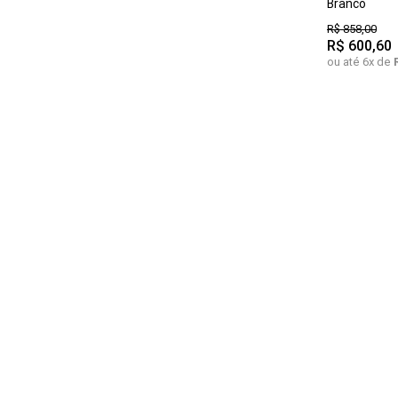
Branco
R$
858
,
00
R$
600
,
60
ou até
6
x de