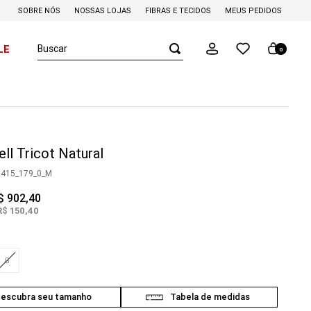
SOBRE NÓS
NOSSAS LOJAS
FIBRAS E TECIDOS
MEUS PEDIDOS
Buscar
LE
0
ll Tricot Natural
0415_179_0_M
$
902
,
40
R$
150
,
40
G