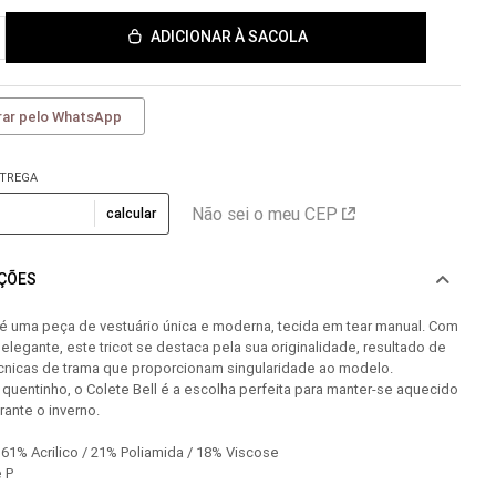
ADICIONAR À SACOLA
ar pelo WhatsApp
NTREGA
Não sei o meu CEP
calcular
AÇÕES
 é uma peça de vestuário única e moderna, tecida em tear manual. Com
 elegante, este tricot se destaca pela sua originalidade, resultado de
écnicas de trama que proporcionam singularidade ao modelo.
 quentinho, o Colete Bell é a escolha perfeita para manter-se aquecido
rante o inverno.
1% Acrilico / 21% Poliamida / 18% Viscose
 P