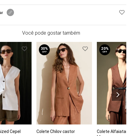
ar
Você pode gostar também
30%
20%
OFF
OFF
PP
P
M
C
sized Cepel
Colete Chilov castor
Colete Alfaiataria 
COMPRAR
COMPRAR
P
G
G
GG