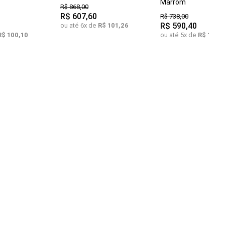
Marrom
R$
868
,
00
R$
607
,
60
R$
738
,
00
R$
590
,
40
ou até
6
x de
R$
101
,
26
R$
100
,
10
ou até
5
x de
R$
118
,
0