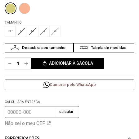
TAMANHO
PP
P
M
G
GG
－
＋
ADICIONAR À SACOLA
Comprar pelo WhatsApp
CALCULARA ENTREGA
calcular
Não sei o meu CEP
ESPECIFICAÇÕES