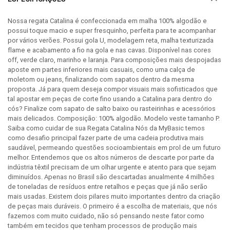
Nossa regata Catalina é confeccionada em malha 100% algodão e
possui toque macio e super fresquinho, perfeita para te acompanhar
por vários verões. Possui gola U, modelagem reta, malha texturizada
flame e acabamento a fio na gola e nas cavas. Disponível nas cores
off, verde claro, marinho e laranja. Para composições mais despojadas
aposte em partes inferiores mais casuais, como uma calça de
moletom ou jeans, finalizando com sapatos dentro da mesma
proposta. Já para quem deseja compor visuais mais sofisticados que
tal apostar em peças de corte fino usando a Catalina para dentro do
cós? Finalize com sapato de salto baixo ou rasteirinhas e acessórios
mais delicados. Composição: 100% algodão. Modelo veste tamanho P.
Saiba como cuidar de sua Regata Catalina Nós da MyBasic temos
como desafio principal fazer parte de uma cadeia produtiva mais
saudável, permeando questões socioambientais em prol de um futuro
melhor. Entendemos que os altos números de descarte por parte da
indústria têxtil precisam de um olhar urgente e atento para que sejam
diminuídos. Apenas no Brasil são descartadas anualmente 4 milhões
de toneladas de resíduos entre retalhos e peças que já não serão
mais usadas. Existem dois pilares muito importantes dentro da criação
de peças mais duráveis. O primeiro é a escolha de materiais, que nós
fazemos com muito cuidado, não só pensando neste fator como
também em tecidos que tenham processos de produção mais