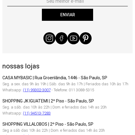
ENVIAR
nossas lojas
CASA MYBASIC | Rua Groenlândia, 1446 - São Paulo, SP
Seg. a sex. das 9h às 19h | Sáb. das 9h às 17h | Feriados das 10h às 17h
Whatsapp:
(11) 99302-3007
- Telefone: 011 3088-5315
SHOPPING JK IGUATEMI | 2º Piso - São Paulo, SP
Seg. a sáb. das 10h às 22h | Dom. e feriados das 14h as 20h
Whatsapp:
(11) 94513-7283
SHOPPING VILLALOBOS | 2º Piso - São Paulo, SP
Seg a sáb das 10h às 22h | Dom. e feriados das 14h às 20h