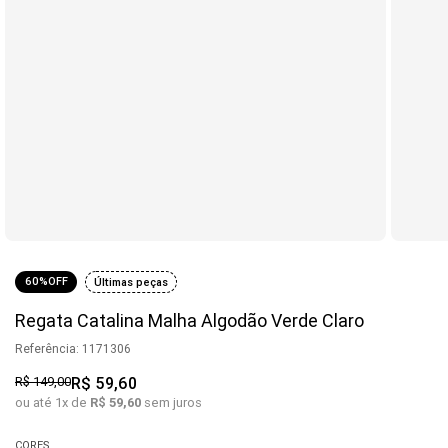
60%
OFF
Últimas peças
Regata Catalina Malha Algodão Verde Claro
Referência
:
1171306
R$
149
,
00
R$
59
,
60
ou até
1
x de
R$
59
,
60
sem juros
CORES