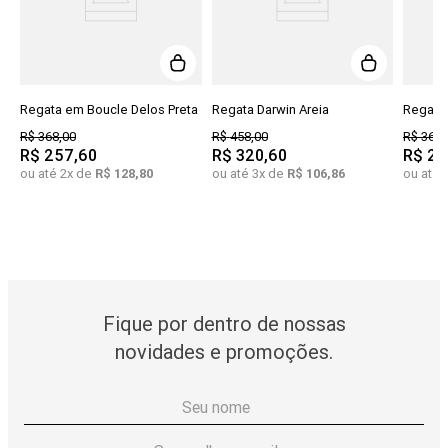
Regata em Boucle Delos Preta
Regata Darwin Areia
Regata 
R$
368
,
00
R$
458
,
00
R$
368
,
R$
257
,
60
R$
320
,
60
R$
25
ou até
2
x de
R$
128
,
80
ou até
3
x de
R$
106
,
86
ou até
Fique por dentro de nossas
novidades e promoções.