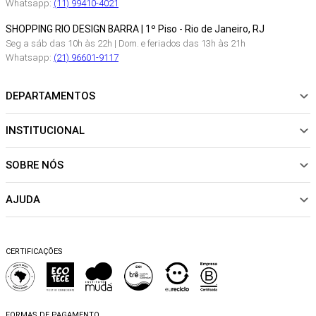
Whatsapp:
(11) 99410-4021
SHOPPING RIO DESIGN BARRA | 1º Piso - Rio de Janeiro, RJ
Seg a sáb das 10h às 22h | Dom. e feriados das 13h às 21h
Whatsapp:
(21) 96601-9117
DEPARTAMENTOS
INSTITUCIONAL
NOVIDADES
ROUPAS
SOBRE NÓS
Sobre Nós
CALÇADOS
Nossas Lojas
ACESSÓRIOS
AJUDA
Política de pagamento
Sustentabilidade
BEACHWEAR
Trocas e Devoluções
Fibras e Tecidos
MATERNIDADE
Perguntas frequentes
Trocas e Devoluções
SALE
CERTIFICAÇÕES
Dicas de cuidados
Perguntas Frequentes
Falar no WhatsApp
Blog
FORMAS DE PAGAMENTO