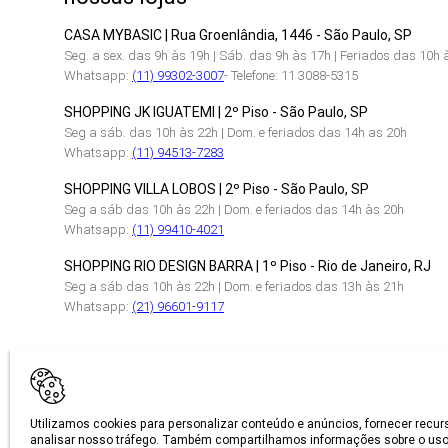
CASA MYBASIC | Rua Groenlândia, 1446 - São Paulo, SP
Seg. a sex. das 9h às 19h | Sáb. das 9h às 17h | Feriados das 10h 
Whatsapp:
(11) 99302-3007
- Telefone: 11 3088-5315
SHOPPING JK IGUATEMI | 2º Piso - São Paulo, SP
Seg a sáb. das 10h às 22h | Dom. e feriados das 14h as 20h
Whatsapp:
(11) 94513-7283
SHOPPING VILLA LOBOS | 2º Piso - São Paulo, SP
Seg a sáb das 10h às 22h | Dom. e feriados das 14h às 20h
Whatsapp:
(11) 99410-4021
SHOPPING RIO DESIGN BARRA | 1º Piso - Rio de Janeiro, RJ
Seg a sáb das 10h às 22h | Dom. e feriados das 13h às 21h
Whatsapp:
(21) 96601-9117
CERTIFICAÇÕES
Utilizamos cookies para personalizar conteúdo e anúncios, fornecer recur
analisar nosso tráfego. Também compartilhamos informações sobre o uso