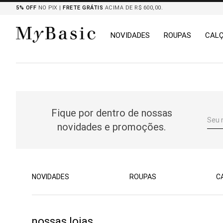
5% OFF
NO PIX |
FRETE GRÁTIS
ACIMA DE R$ 600,00.
NOVIDADES
ROUPAS
CAL
TERMOS MAIS BUSCADOS
1
º
tricot
2
º
mocassim
Fique por dentro de nossas
3
º
botas
novidades e promoções.
4
º
blazers
5
º
chemises
6
º
calça
7
º
camisa
NOVIDADES
ROUPAS
C
8
º
saia
nossas lojas