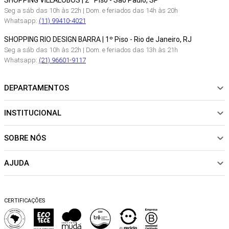
SHOPPING VILLALOBOS | 2º Piso - São Paulo, SP
Seg a sáb das 10h às 22h | Dom. e feriados das 14h às 20h
Whatsapp:
(11) 99410-4021
SHOPPING RIO DESIGN BARRA | 1º Piso - Rio de Janeiro, RJ
Seg a sáb das 10h às 22h | Dom. e feriados das 13h às 21h
Whatsapp:
(21) 96601-9117
DEPARTAMENTOS
INSTITUCIONAL
NOVIDADES
ROUPAS
SOBRE NÓS
Sobre Nós
CALÇADOS
Nossas Lojas
ACESSÓRIOS
AJUDA
Política de pagamento
Sustentabilidade
BEACHWEAR
Trocas e Devoluções
Fibras e Tecidos
MATERNIDADE
Perguntas frequentes
Trocas e Devoluções
SALE
CERTIFICAÇÕES
Dicas de cuidados
Perguntas Frequentes
Falar no WhatsApp
Blog