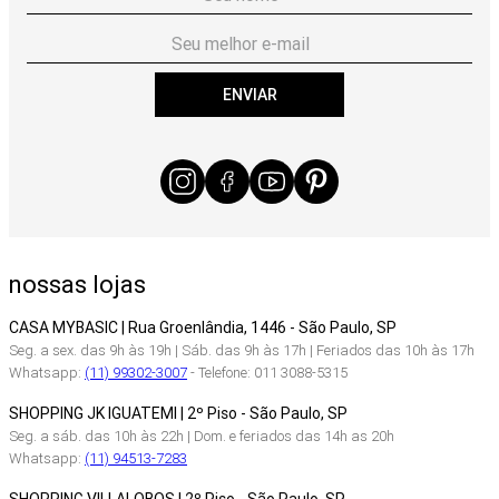
ENVIAR
nossas lojas
CASA MYBASIC | Rua Groenlândia, 1446 - São Paulo, SP
Seg. a sex. das 9h às 19h | Sáb. das 9h às 17h | Feriados das 10h às 17h
Whatsapp:
(11) 99302-3007
- Telefone: 011 3088-5315
SHOPPING JK IGUATEMI | 2º Piso - São Paulo, SP
Seg. a sáb. das 10h às 22h | Dom. e feriados das 14h as 20h
Whatsapp:
(11) 94513-7283