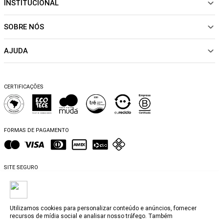
INSTITUCIONAL
NOVIDADES
ROUPAS
SOBRE NÓS
Sobre Nós
CALÇADOS
Nossas Lojas
ACESSÓRIOS
AJUDA
Política de pagamento
Sustentabilidade
BEACHWEAR
Trocas e Devoluções
Fibras e Tecidos
MATERNIDADE
Perguntas frequentes
Trocas e Devoluções
SALE
CERTIFICAÇÕES
Dicas de cuidados
Perguntas Frequentes
Falar no WhatsApp
Blog
FORMAS DE PAGAMENTO
SITE SEGURO
Utilizamos cookies para personalizar conteúdo e anúncios, fornecer
recursos de mídia social e analisar nosso tráfego. Também