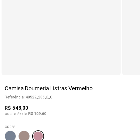
Camisa Doumeria Listras Vermelho
Referência
:
40529_286_0_G
R$
548
,
00
ou até
5
x de
R$
109
,
60
CORES