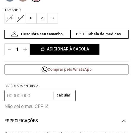
TAMANHO
XPP
PP
P
M
G
－
＋
ADICIONAR À SACOLA
Comprar pelo WhatsApp
CALCULARA ENTREGA
calcular
Não sei o meu CEP
ESPECIFICAÇÕES