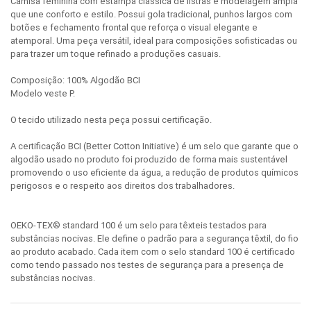
Camisa feminina com estampa clássica de listras e modelagem ampla
que une conforto e estilo. Possui gola tradicional, punhos largos com
botões e fechamento frontal que reforça o visual elegante e
atemporal. Uma peça versátil, ideal para composições sofisticadas ou
para trazer um toque refinado a produções casuais.
Composição: 100% Algodão BCI
Modelo veste P.
O tecido utilizado nesta peça possui certificação.
A certificação BCI (Better Cotton Initiative) é um selo que garante que o
algodão usado no produto foi produzido de forma mais sustentável
promovendo o uso eficiente da água, a redução de produtos químicos
perigosos e o respeito aos direitos dos trabalhadores.
OEKO-TEX® standard 100 é um selo para têxteis testados para
substâncias nocivas. Ele define o padrão para a segurança têxtil, do fio
ao produto acabado. Cada item com o selo standard 100 é certificado
como tendo passado nos testes de segurança para a presença de
substâncias nocivas.