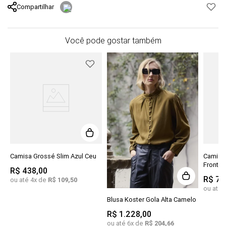
Compartilhar
Você pode gostar também
Camisa Grossé Slim Azul Ceu
Camisa
Frontai
R$
438
,
00
R$
74
ou até
4
x de
R$
109
,
50
ou até
Blusa Koster Gola Alta Camelo
R$
1
.
228
,
00
ou até
6
x de
R$
204
,
66